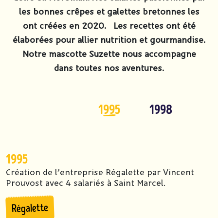
Le site internet Tregalette utilise
les bonnes crêpes et galettes bretonnes les
des cookies !
ont créées en 2020. Les recettes ont été
Nous utilisons des cookies pour nous assurer du bon
fonctionnement de notre site et à des fins analytiques. Vous
élaborées pour allier nutrition et gourmandise.
pouvez changer d'avis à tout moment en cliquant sur l'icône
Notre mascotte Suzette nous accompagne
présente sur chaque page de notre site. En autorisant ces
services tiers, vous acceptez le dépôt et la lecture de cookies et
dans toutes nos aventures.
l'utilisation de technologies de suivi nécessaires à leur bon
fonctionnement.
Charte de confidentialité
1995
1998
202
1995
Création de l’entreprise Régalette par Vincent
Prouvost avec 4 salariés à Saint Marcel.
Régalette