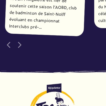
par
du 
célé
cult
Interclubs pré-...