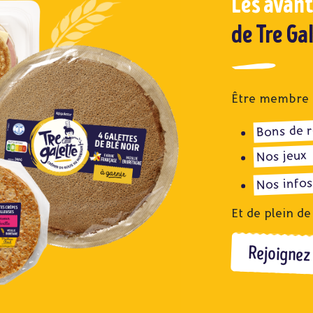
Les avan
de Tre Ga
Être membre du
Bons de 
Nos jeux
Nos infos
Et de plein de
Rejoignez 