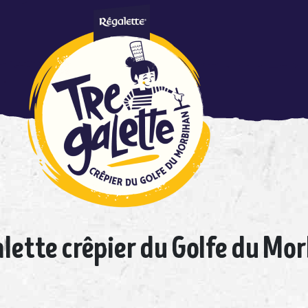
urer
 des
is à
ente
sant
t la
 de
 bon
alette crêpier du Golfe du Mo