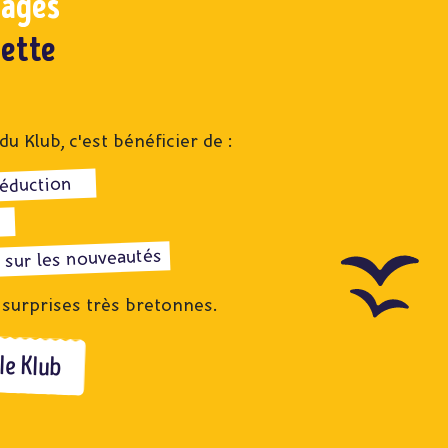
tages
lette
 Klub, c'est bénéficier de :
réduction
 sur les nouveautés
 surprises très bretonnes.
le Klub