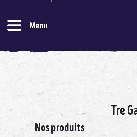
cookies !
Nous utilisons des cookies pour nous ass
du bon fonctionnement de notre site et à
Menu
fins analytiques. Vous pouvez changer d'av
tout moment en cliquant sur l'icône prés
sur chaque page de notre site. En autori
ces services tiers, vous acceptez le dépôt e
lecture de cookies et l'utilisation
technologies de suivi nécessaires à leur
fonctionnement.
Charte de confidentialité
Tre G
Nos produits