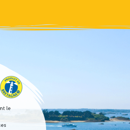
nt le
ses