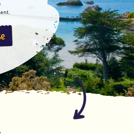
a
ent.
se
,