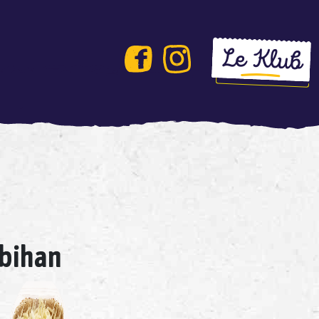
Le Klub
rbihan